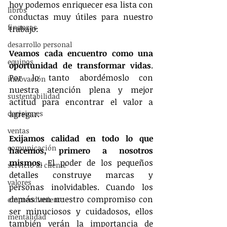
hoy podemos enriquecer esa lista con 
libros
conductas muy útiles para nuestro 
finanzas
trabajo:
desarrollo personal
Veamos cada encuentro como una 
equipos
oportunidad de transformar vidas
. 
Por lo tanto abordémoslo con 
innovación
nuestra atención plena y mejor 
sustentabilidad
actitud para encontrar el valor a 
decisiones
agregar.
ventas
Exijamos calidad en todo lo que 
comunicación
hacemos, primero a nosotros 
mismos
. El poder de los pequeños 
servicio al cliente
detalles construye marcas y 
valores
personas inolvidables. Cuando los 
demás ven nuestro compromiso con 
emprendimiento
ser minuciosos y cuidadosos, ellos 
mentalidad
también verán la importancia de 