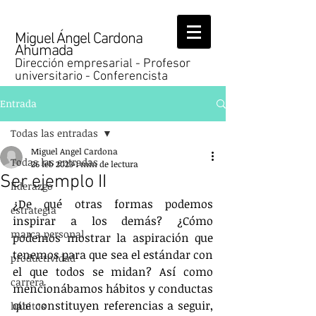
Miguel Ángel Cardona
Ahumada
Dirección empresarial - Profesor
universitario - Conferencista
Entrada
Todas las entradas
Miguel Angel Cardona
Todas las entradas
26 feb 2023
1 min de lectura
Ser ejemplo II
liderazgo
¿De qué otras formas podemos 
estrategia
inspirar a los demás? ¿Cómo 
marca personal
podemos mostrar la aspiración que 
tenemos para que sea el estándar con 
productividad
el que todos se midan? Así como 
carrera
mencionábamos hábitos y conductas 
que constituyen referencias a seguir, 
hábitos