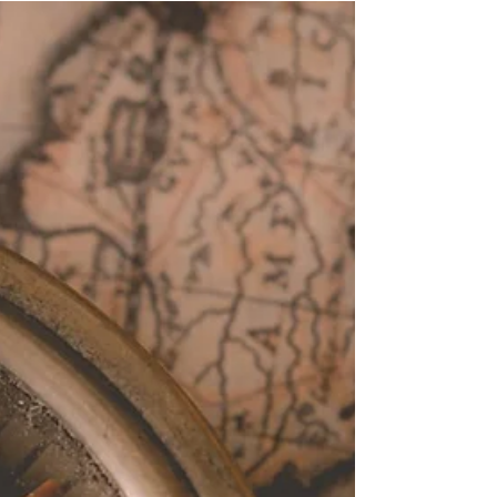
Miguel Angel Cardona
26 jul
2 min de lectura
Cita del día: El rol del propósito
(Jon Gordon)
Quiero compartir mis ideas invirtiendo el orden
de la estructura de las entradas. Quiero
empezar con una imagen de una cita,
aprovechando que desde Kindle se puede
generar fácilmente dando el crédito pertinente a
la obra y al autor: La fuerza de su mensaje
naturalmente amerita traducirla para analizar
con más detalle su contenido: "El propósito es el
máximo combustible para el viaje a través de
nuestra vida. Al conducirnos con propósito no
nos cansamos o aburrimos, y nuestros