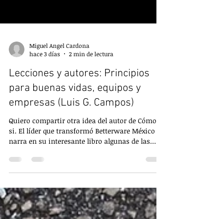
Miguel Angel Cardona
hace 3 días
2 min de lectura
Lecciones y autores: Principios
para buenas vidas, equipos y
empresas (Luis G. Campos)
Quiero compartir otra idea del autor de Cómo
si. El líder que transformó Betterware México
narra en su interesante libro algunas de las
reglas de vida que le han servidor para
sobreponerse a los retos y lograr grandes
alturas. En el libro habla de 9 principios que te
los recomiendo los conozcas y apliques. Quiero