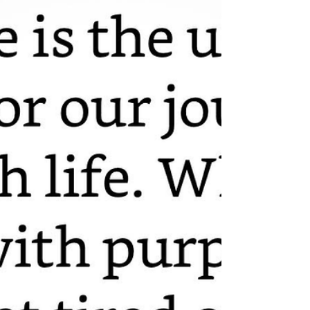
definiciones de liderazgo. Podemos ser tan
académicos y detallados como queramos para
hablar de este concepto. Pero detrás de todas las
variantes, creo que la definición de este
emprendedor y autor es muy integradora:
"Liderazgo = Energizar a otros". Detrás de todo el
poder del liderazgo sin dud