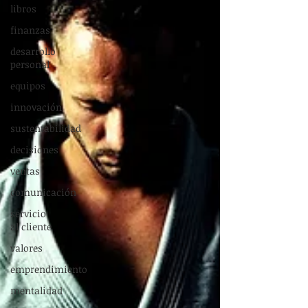
libros
finanzas
desarrollo
personal
equipos
innovación
sustentabilidad
decisiones
ventas
comunicación
servicio
al cliente
valores
emprendimiento
mentalidad