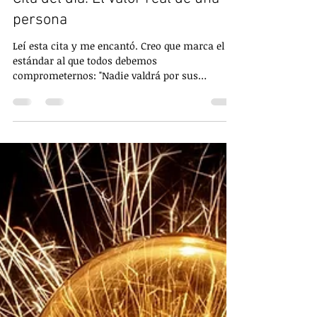
Miguel Angel Cardona
hace 4 días
1 min de lectura
Cita del día: El valor real de una
persona
Leí esta cita y me encantó. Creo que marca el
estándar al que todos debemos
comprometernos: "Nadie valdrá por sus
pensamientos secretos, ni por lo que quiso decir
o hacer. El hombre vale por su acción, por la
causa que sigue, por la huella que deja". Si
podemos resumir los 3 elementos del segundo
enunciado, diría que el hombre o cualquier
persona vale por el impacto que genera a su
paso. Recordamos a las personas que
cambiaron las vidas de otros. Recordamos a las