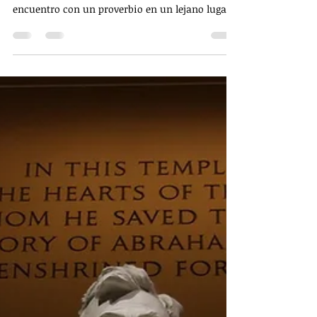
El hoy como referencia de tu
trayectoria vital
Luis G. Campos, presidente de consejo de
Betterware México narra en su libro Cómo si su
encuentro con un proverbio en un lejano lugar:
El Tibet. En un viaje por allá le tradujeron una
inscripción que se ha convertido en un consejo
guía para otros: "Si quieres saber acerca de tu
pasado, mira en dónde estás hoy. Si quieres
saber acerca de tu futuro, mira qué estás
haciendo hoy". Es una idea muy poderosa.
Robin Sharma comenta que nuestros días son
nuestra vida en miniatura.