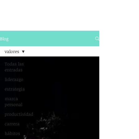
Blog
valores
Todas las
entradas
liderazgo
estrategia
marca
personal
productividad
carrera
hábitos