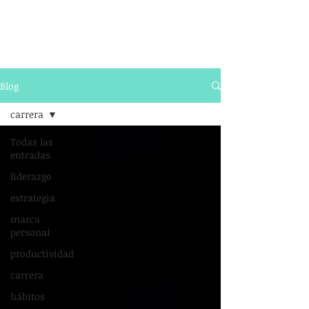
Blog
carrera
Todas las
entradas
liderazgo
estrategia
marca
personal
productividad
carrera
hábitos