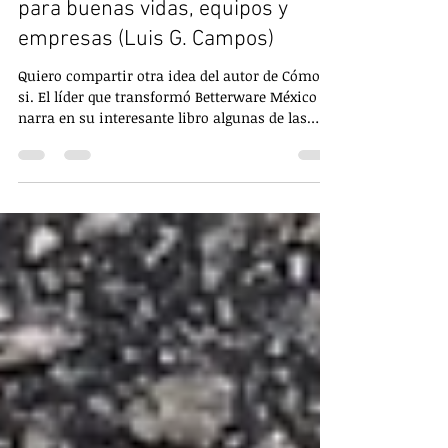
Lecciones y autores: Principios
para buenas vidas, equipos y
empresas (Luis G. Campos)
Quiero compartir otra idea del autor de Cómo
si. El líder que transformó Betterware México
narra en su interesante libro algunas de las
reglas de vida que le han servidor para
sobreponerse a los retos y lograr grandes
alturas. En el libro habla de 9 principios que te
los recomiendo los conozcas y apliques. Quiero
dejarte como invitación a explorar su obra 3 de
ellos que considero refuerzan estos patrones de
las mejores prácticas que siguen todos los
líderes para construir g