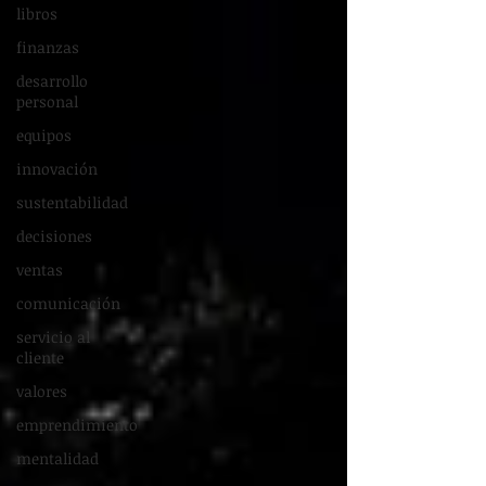
libros
finanzas
desarrollo
personal
equipos
innovación
sustentabilidad
decisiones
ventas
comunicación
servicio al
cliente
valores
emprendimiento
mentalidad