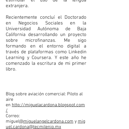
estimular el uso de la lengua
extranjera.
Recientemente concluí el Doctorado
en Negocios Sociales en la
Universidad Autónoma de Baja
California desarrollando un proyecto
sobre microfinanzas. Me sigo
formando en el entorno digital a
través de plataformas como Linkedin
Learning y Coursera. Y este año he
comenzado la escritura de mi primer
libro.
Sitios y contacto
Blog sobre aviación comercial: Piloto al
aire
en
http://miguelacardona.blogspot.com
/
Correo:
miguel
@miguelangelcardona.com
y
mig
uel.cardona@tecmilenio.mx