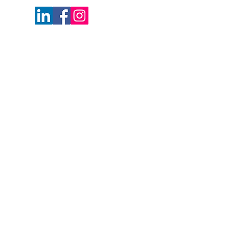
Artículos publicados
Contribuciones para la Asociación
Metropolitana de Agencias de Viajes
(METRO):
https://bit.ly/ArticuloMC_Escenario
s
- Planeación de escenarios
https://bit.ly/ArticuloMC_Equipos
-
Equipos de alto desempeño
https://bit.ly/ArticuloMC_HabitosLi
derazgo
- Hábitos de liderazgo
https://bit.ly/ArticuloMC_ProducDig
ital
- Productividad Digital (Correo
electrónico)
https://bit.ly/ArticuloMC_Reconoci
miento
- El poder del