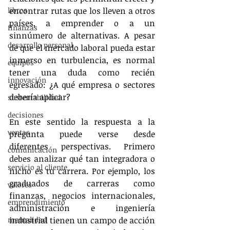
libros
encontrar rutas que los lleven a otros 
países, a emprender o a un 
finanzas
sinnúmero de alternativas. A pesar 
desarrollo personal
de que el mercado laboral pueda estar 
inmerso en turbulencia, es normal 
equipos
tener una duda como recién 
innovación
egresado: ¿A qué empresa o sectores 
debería aplicar?
sustentabilidad
decisiones
En este sentido la respuesta a la 
ventas
pregunta puede verse desde 
diferentes perspectivas. Primero 
comunicación
debes analizar qué tan integradora o 
servicio al cliente
nicho es tu carrera. Por ejemplo, los 
graduados de carreras como 
valores
finanzas, negocios internacionales, 
emprendimiento
administración e ingeniería 
mentalidad
industrial tienen un campo de acción 