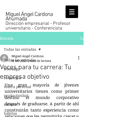
Miguel Ángel Cardona
Ahumada
Dirección empresarial - Profesor
universitario - Conferencista
Entrada
Todas las entradas
Miguel Angel Cardona
Todas las entradas
19 feb 2023
2 min de lectura
Voces para tu carrera: Tu
liderazgo
empresa objetivo
estrategia
Una gran mayoría de jóvenes 
marca personal
universitarios tienen como primer 
productividad
destino el mundo corporativo 
después de graduarse. A partir de ahí 
carrera
construirán tanto experiencia como 
hábitos
relaciones que les permitirán crecer y 