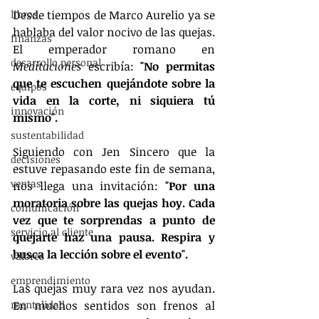
libros
Desde tiempos de Marco Aurelio ya se 
hablaba del valor nocivo de las quejas.
finanzas
El emperador romano en 
desarrollo personal
Meditaciones
 escribía: 
"No permitas 
que te escuchen quejándote sobre la 
equipos
vida en la corte, ni siquiera tú 
innovación
mismo".
sustentabilidad
Siguiendo con Jen Sincero que la 
decisiones
estuve repasando este fin de semana, 
ventas
nos llega una invitación: 
"Por una 
moratoria sobre las quejas hoy. Cada 
comunicación
vez que te sorprendas a punto de 
servicio al cliente
quejarte haz una pausa. Respira y 
busca la lección sobre el evento".
valores
emprendimiento
Las quejas muy rara vez nos ayudan. 
mentalidad
En muchos sentidos son frenos al 