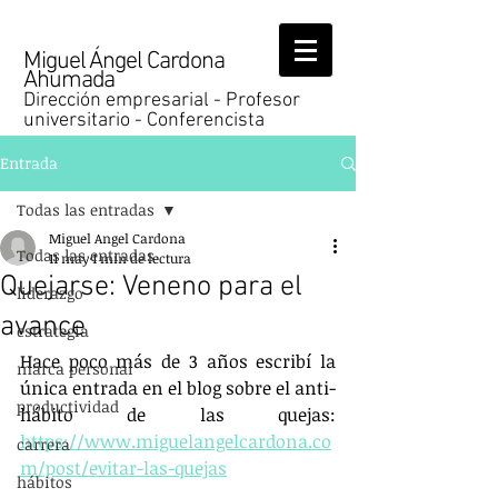
Miguel Ángel Cardona
Ahumada
Dirección empresarial - Profesor
universitario - Conferencista
Entrada
Todas las entradas
Miguel Angel Cardona
Todas las entradas
11 may
1 min de lectura
Quejarse: Veneno para el
liderazgo
avance
estrategia
Hace poco más de 3 años escribí la 
marca personal
única entrada en el blog sobre el anti-
productividad
hábito de las quejas: 
https://www.miguelangelcardona.co
carrera
m/post/evitar-las-quejas
hábitos