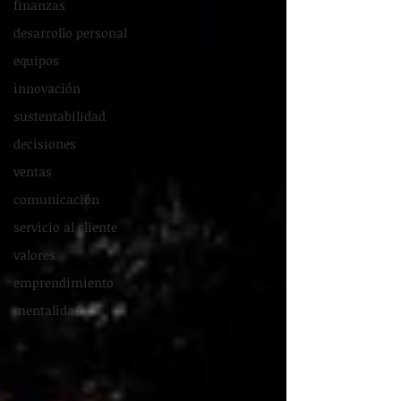
finanzas
desarrollo personal
equipos
innovación
sustentabilidad
decisiones
ventas
comunicación
servicio al cliente
valores
emprendimiento
mentalidad