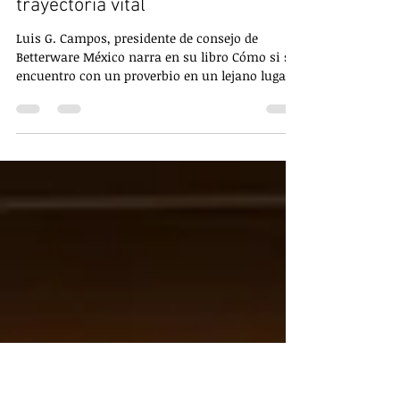
Miguel Angel Cardona
hace 4 días
1 min de lectura
El hoy como referencia de tu
trayectoria vital
Luis G. Campos, presidente de consejo de
Betterware México narra en su libro Cómo si su
encuentro con un proverbio en un lejano lugar:
El Tibet. En un viaje por allá le tradujeron una
inscripción que se ha convertido en un consejo
guía para otros: "Si quieres saber acerca de tu
pasado, mira en dónde estás hoy. Si quieres
saber acerca de tu futuro, mira qué estás
haciendo hoy". Es una idea muy poderosa.
Robin Sharma comenta que nuestros días son
nuestra vida en miniatura.