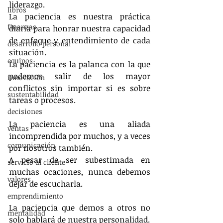
liderazgo.
libros
La paciencia es nuestra práctica 
finanzas
diaria para honrar nuestra capacidad 
de enfoque y entendimiento de cada 
desarrollo personal
situación.
equipos
La paciencia es la palanca con la que 
podemos salir de los mayor 
innovación
conflictos sin importar si es sobre 
sustentabilidad
tareas o procesos.
decisiones
La paciencia es una aliada 
ventas
incomprendida por muchos, y a veces 
comunicación
por nosotros también.
A pesar de ser subestimada en 
servicio al cliente
muchas ocaciones, nunca debemos 
valores
dejar de escucharla.
emprendimiento
La paciencia que demos a otros no 
mentalidad
solo hablará de nuestra personalidad.