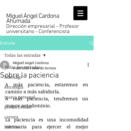
Miguel Ángel Cardona
Ahumada
Dirección empresarial - Profesor
universitario - Conferencista
Entrada
Todas las entradas
Miguel Angel Cardona
Todas las entradas
6 abr 2025
1 min de lectura
Sobre la paciencia
liderazgo
A más paciencia, estaremos en 
estrategia
camino a más sabiduría.
marca personal
A más paciencia, tendremos un 
mayor autodominio.
productividad
carrera
La paciencia es una incomodidad 
necesaria para ejercer el mejor 
hábitos