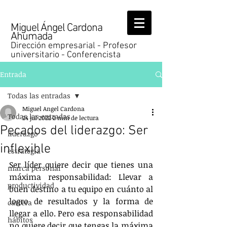
Miguel Ángel Cardona
Ahumada
Dirección empresarial - Profesor
universitario - Conferencista
Entrada
Todas las entradas
Miguel Angel Cardona
Todas las entradas
24 jul 2022
2 min de lectura
Pecados del liderazgo: Ser
liderazgo
inflexible
estrategia
Ser líder quiere decir que tienes una 
marca personal
máxima responsabilidad: Llevar a 
productividad
buen destino a tu equipo en cuánto al 
logro de resultados y la forma de 
carrera
llegar a ello. Pero esa responsabilidad 
hábitos
no quiere decir que tengas la máxima 