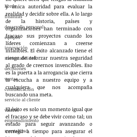
libros
y única autoridad para evaluar la 
realidad y decidir sobre ella. A lo largo 
finanzas
de la historia, países y 
desarrollo personal
organizaciones han terminado con 
fracaso sus proyectos cuando los 
equipos
líderes comienzan a creerse 
innovación
infalibles. El éxito alcanzado tiene el 
riesgo de reforzar nuestra seguridad 
sustentabilidad
al grado de creernos invencibles. Eso 
decisiones
es la puerta a la arrogancia que cierra 
ventas
la escucha a nuestro equipo y a 
cualquiera que nos acompaña 
comunicación
buscando una meta. 
servicio al cliente
El éxito es solo un momento igual que 
valores
el fracaso y se debe vivir como tal; un 
emprendimiento
estado para seguir avanzando o 
mentalidad
corregir a tiempo para asegurar el 