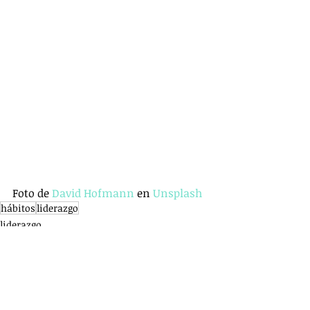
Foto de 
David Hofmann
 en 
Unsplash
hábitos
liderazgo
liderazgo
marca personal
hábitos