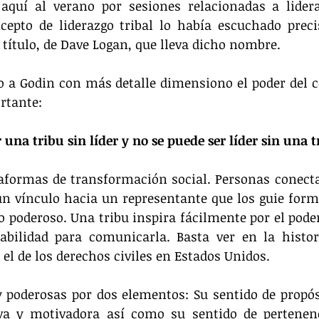
 aquí al verano por sesiones relacionadas a lidera
cepto de liderazgo tribal lo había escuchado preci
o título, de Dave Logan, que lleva dicho nombre.
o a Godin con más detalle dimensiono el poder del c
rtante:
 una tribu sin líder y no se puede ser líder sin una t
taformas de transformación social. Personas conect
un vínculo hacia un representante que los guie for
oderoso. Una tribu inspira fácilmente por el poder 
bilidad para comunicarla. Basta ver en la histori
l de los derechos civiles en Estados Unidos.
 poderosas por dos elementos: Su sentido de propós
va y motivadora así como su sentido de pertenenci