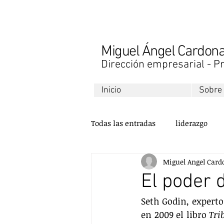
Miguel Ángel Cardo
Dirección empresarial - Pr
Inicio
Sobre
Todas las entradas
liderazgo
Miguel Angel Card
libros
finanzas
desarr
El poder d
Seth Godin, experto
ventas
comunicación
en 2009 el libro 
Tri