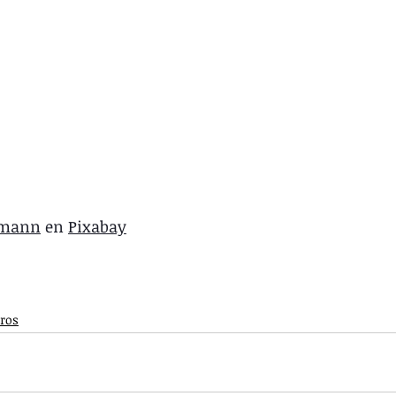
tmann
 en 
Pixabay
bros