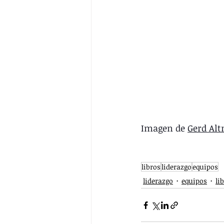
Imagen de 
Gerd Al
libros
liderazgo
equipos
liderazgo
equipos
li