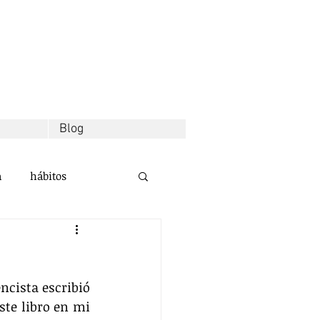
Blog
a
hábitos
d
decisiones
cista escribió 
alidad
ste libro en mi 