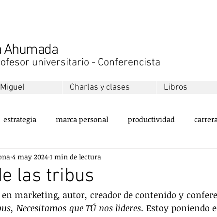
na Ahumada
ofesor universitario - Conferencista
 Miguel
Charlas y clases
Libros
estrategia
marca personal
productividad
carrer
ona
4 may 2024
1 min de lectura
ollo personal
equipos
innovación
sustentabilida
e las tribus
 en marketing, autor, creador de contenido y conferen
servicio al cliente
valores
emprendimiento
ment
bus, Necesitamos que TÚ nos lideres
. Estoy poniendo e