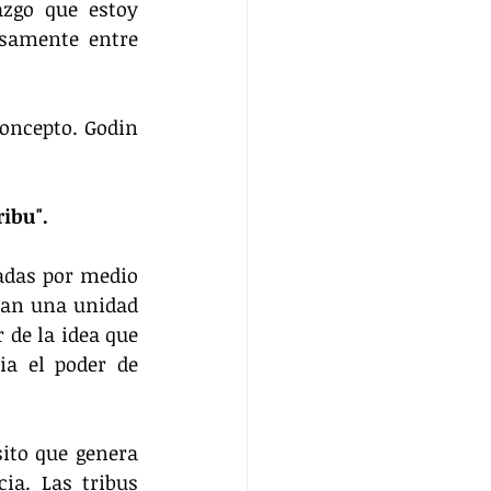
zgo que estoy 
samente entre 
oncepto. Godin 
ribu".
adas por medio 
man una unidad 
de la idea que 
a el poder de 
ito que genera 
a. Las tribus 