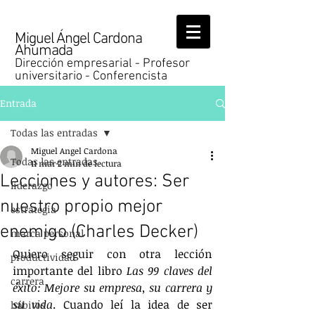
Miguel Ángel Cardona
Ahumada
Dirección empresarial - Profesor
universitario - Conferencista
Entrada
Todas las entradas
Miguel Angel Cardona
Todas las entradas
11 mar
2 min de lectura
Lecciones y autores: Ser
liderazgo
nuestro propio mejor
estrategia
enemigo (Charles Decker)
marca personal
Quiero seguir con otra lección 
productividad
importante del libro 
Las 99 claves del 
carrera
éxito: Mejore su empresa, su carrera y 
su vida
. Cuando leí la idea de ser 
hábitos