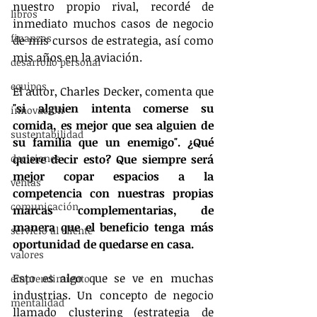
nuestro propio rival, recordé de 
libros
inmediato muchos casos de negocio 
finanzas
de mis cursos de estrategia, así como 
mis años en la aviación.
desarrollo personal
equipos
El autor, Charles Decker, comenta que 
"si alguien intenta comerse su 
innovación
comida, es mejor que sea alguien de 
sustentabilidad
su familia que un enemigo". ¿Qué 
decisiones
quiere decir esto? Que siempre será 
mejor copar espacios a la 
ventas
competencia con nuestras propias 
comunicación
marcas complementarias, de 
manera que el beneficio tenga más 
servicio al cliente
oportunidad de quedarse en casa.
valores
Esto es algo que se ve en muchas 
emprendimiento
industrias. Un concepto de negocio 
mentalidad
llamado clustering (estrategia de 