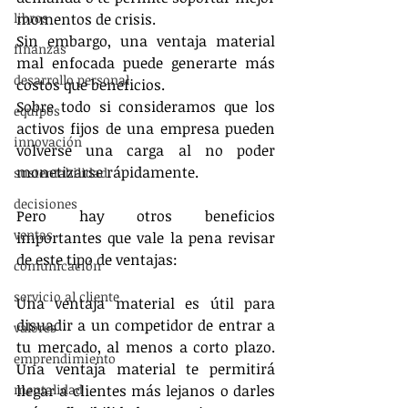
libros
momentos de crisis.
Sin embargo, una ventaja material 
finanzas
mal enfocada puede generarte más 
desarrollo personal
costos que beneficios.
Sobre todo si consideramos que los 
equipos
activos fijos de una empresa pueden 
innovación
volverse una carga al no poder 
monetizarse rápidamente.
sustentabilidad
decisiones
Pero hay otros beneficios 
ventas
importantes que vale la pena revisar 
de este tipo de ventajas:
comunicación
servicio al cliente
Una ventaja material es útil para 
disuadir a un competidor de entrar a 
valores
tu mercado, al menos a corto plazo. 
emprendimiento
Una ventaja material te permitirá 
mentalidad
llegar a clientes más lejanos o darles 