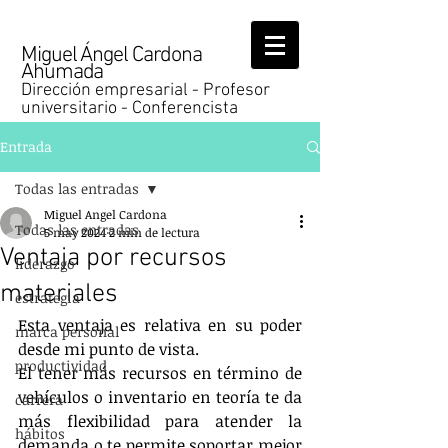
Miguel Ángel Cardona
Ahumada
Dirección empresarial - Profesor
universitario - Conferencista
Entrada
Todas las entradas
Miguel Angel Cardona
Todas las entradas
5 may 2024
2 min de lectura
Ventaja por recursos
liderazgo
materiales
estrategia
Esta ventaja es relativa en su poder 
marca personal
desde mi punto de vista.
productividad
El tener más recursos en término de 
vehículos o inventario en teoría te da 
carrera
más flexibilidad para atender la 
hábitos
demanda o te permite soportar mejor 