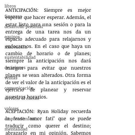
libros
ANTICIPACIÓN: Siempre es mejor 
finanzas
esperar que hacer esperar. Además, el 
estar listo para una sesión o para la 
desarrollo personal
entrega de una tarea nos da un 
equipos
espacio adecuado para relajarnos y 
enfocarnos. En el caso que haya un 
innovación
cambio de horario o de planes; 
sustentabilidad
siempre la anticipación nos dará 
decisiones
margen para evitar que nuestros 
planes se vean alterados. Otra forma 
ventas
de ver el valor de la anticipación es el 
comunicación
ejercicio de planear y reservar 
nuestros horarios.
servicio al cliente
valores
ACEPTACIÓN: Ryan Holiday recuerda 
la frase "amor fati" que se puede 
emprendimiento
traducir como querer el destino; 
mentalidad
abrazarlo en mi opinión. Sabemos 