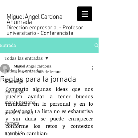
Miguel Ángel Cardona
Ahumada
Dirección empresarial - Profesor
universitario - Conferencista
Entrada
Todas las entradas
Miguel Angel Cardona
Todas las entradas
24 nov 2022
1 min de lectura
Reglas para la jornada
liderazgo
Comparto algunas ideas que nos 
estrategia
pueden ayudar a tener buenos 
marca personal
resultados en lo personal y en lo 
profesional. La lista no es exhaustiva 
productividad
y sin duda se puede enriquecer 
carrera
conforme los retos y contextos 
también cambian:
hábitos