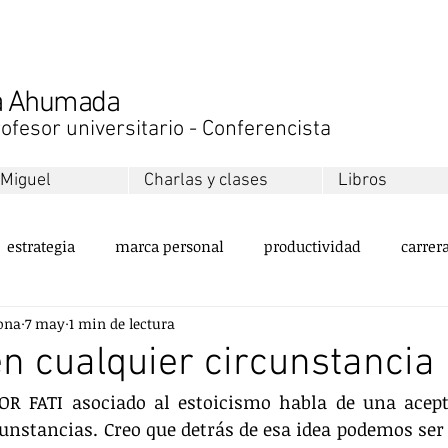
na Ahumada
ofesor universitario - Conferencista
 Miguel
Charlas y clases
Libros
estrategia
marca personal
productividad
carrer
ona
7 may
1 min de lectura
ollo personal
equipos
innovación
sustentabilida
en cualquier circunstancia
R FATI asociado al estoicismo habla de una acepta
servicio al cliente
valores
emprendimiento
ment
cunstancias. Creo que detrás de esa idea podemos ser 