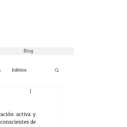
Blog
a
hábitos
d
decisiones
ción activa y 
alidad
conscientes de 