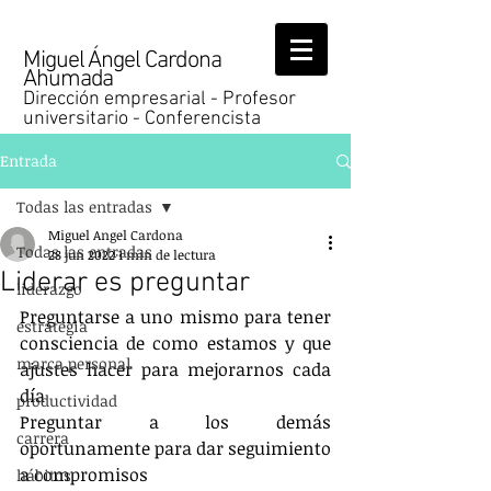
Miguel Ángel Cardona
Ahumada
Dirección empresarial - Profesor
universitario - Conferencista
Entrada
Todas las entradas
Miguel Angel Cardona
Todas las entradas
28 jun 2022
1 min de lectura
Liderar es preguntar
liderazgo
Preguntarse a uno mismo para tener 
estrategia
consciencia de como estamos y que 
marca personal
ajustes hacer para mejorarnos cada 
día
productividad
Preguntar a los demás 
carrera
oportunamente para dar seguimiento 
a compromisos
hábitos