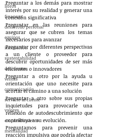
Preguntar a los demás para mostrar 
libros
interés por su realidad y generar una 
finanzas
conexión significativa
Preguntar en las reuniones para 
desarrollo personal
asegurar que se cubren los temas 
equipos
necesarios para avanzar
Preguntar por diferentes perspectivas 
innovación
a un cliente o proveedor para 
sustentabilidad
descubrir oportunidades de ser más 
decisiones
eficientes o innovadores
Preguntar a otro por la ayuda u 
ventas
orientación que uno necesite para 
comunicación
acortar el camino a una solución
Preguntar a otro sobre sus propias 
servicio al cliente
inquietudes para provocarle una 
valores
reflexión de autodescubrimiento que 
contribuya a su evolución.
emprendimiento
Preguntamos para prevenir una 
mentalidad
reacción impulsiva que podría afectar 