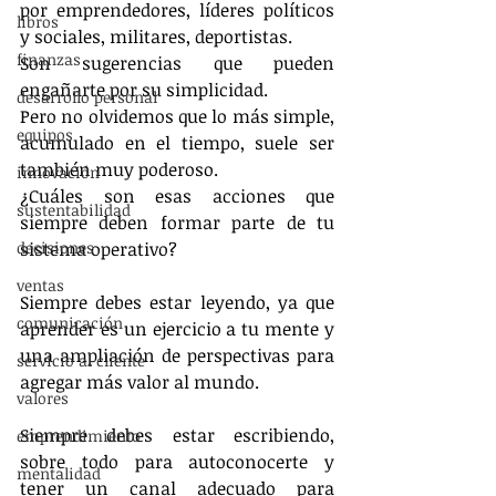
por emprendedores, líderes políticos 
libros
y sociales, militares, deportistas.
finanzas
Son sugerencias que pueden 
engañarte por su simplicidad.
desarrollo personal
Pero no olvidemos que lo más simple, 
equipos
acumulado en el tiempo, suele ser 
también muy poderoso.
innovación
¿Cuáles son esas acciones que 
sustentabilidad
siempre deben formar parte de tu 
decisiones
sistema operativo?
ventas
Siempre debes estar leyendo, ya que 
comunicación
aprender es un ejercicio a tu mente y 
una ampliación de perspectivas para 
servicio al cliente
agregar más valor al mundo.
valores
Siempre debes estar escribiendo, 
emprendimiento
sobre todo para autoconocerte y 
mentalidad
tener un canal adecuado para 