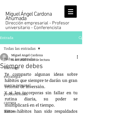
Miguel Ángel Cardona
Ahumada
Dirección empresarial - Profesor
universitario - Conferencista
Entrada
Todas las entradas
Miguel Angel Cardona
Todas las entradas
14 oct 2025
1 min de lectura
Siempre debes
liderazgo
Te comparto algunas ideas sobre 
estrategia
hábitos que siempre te darán un gran 
marca personal
retorno de inversión.
Y si los incorporas sin fallar en tu 
productividad
rutina diaria, su poder se 
carrera
multiplicará en el tiempo.
Estos hábitos han sido respaldados 
hábitos