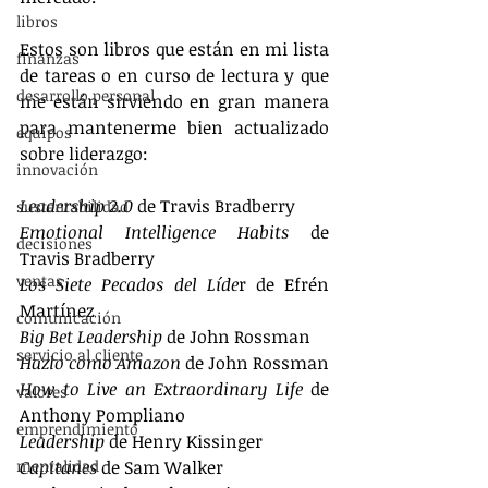
libros
Estos son libros que están en mi lista 
finanzas
de tareas o en curso de lectura y que 
desarrollo personal
me están sirviendo en gran manera 
para mantenerme bien actualizado 
equipos
sobre liderazgo:
innovación
Leadership 2.0
 de Travis Bradberry
sustentabilidad
Emotional Intelligence Habits
 de 
decisiones
Travis Bradberry
ventas
Los Siete Pecados del Líde
r de Efrén 
Martínez
comunicación
Big Bet Leadership
 de John Rossman
servicio al cliente
Hazlo como Amazon
 de John Rossman
How to Live an Extraordinary Life
 de 
valores
Anthony Pompliano
emprendimiento
Leadership
 de Henry Kissinger
mentalidad
Capitanes
 de Sam Walker