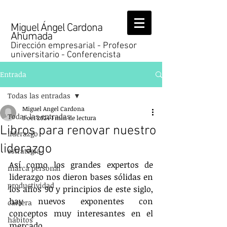
Miguel Ángel Cardona
Ahumada
Dirección empresarial - Profesor
universitario - Conferencista
Entrada
Todas las entradas
Miguel Angel Cardona
Todas las entradas
3 oct 2024
1 min de lectura
Libros para renovar nuestro
liderazgo
liderazgo
estrategia
Así como los grandes expertos de 
marca personal
liderazgo nos dieron bases sólidas en 
productividad
los años 90 y principios de este siglo, 
hay nuevos exponentes con 
carrera
conceptos muy interesantes en el 
hábitos
mercado.