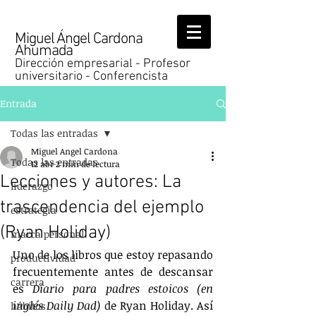
Miguel Ángel Cardona
Ahumada
Dirección empresarial - Profesor
universitario - Conferencista
Entrada
Todas las entradas
Miguel Angel Cardona
Todas las entradas
12 abr
2 min de lectura
Lecciones y autores: La
liderazgo
trascendencia del ejemplo
estrategia
(Ryan Holiday)
marca personal
Uno de los libros que estoy repasando 
productividad
frecuentemente antes de descansar 
carrera
es 
Diario para padres estoicos (en 
inglés Daily Dad)
 de Ryan Holiday. Así 
hábitos