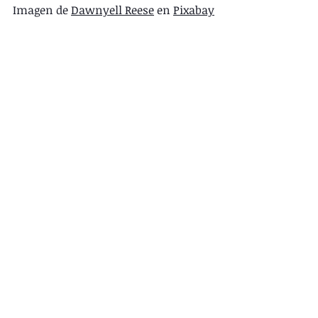
Imagen de 
Dawnyell Reese
 en 
Pixabay
desarrollo personal
hábitos
libros
liderazgo
valores
liderazgo
libros
hábitos
Entradas recientes
Ver todo