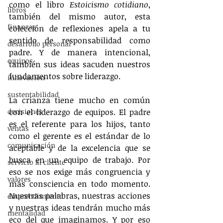
como el libro 
Estoicismo cotidiano
, 
libros
también del mismo autor, esta 
finanzas
colección de reflexiones apela a tu 
sentido de responsabilidad como 
desarrollo personal
padre. Y de manera intencional, 
equipos
también sus ideas sacuden nuestros 
fundamentos sobre liderazgo.
innovación
sustentabilidad
La crianza tiene mucho en común 
decisiones
con el liderazgo de equipos. El padre 
es el referente para los hijos, tanto 
ventas
como el gerente es el estándar de lo 
comunicación
aceptable y de la excelencia que se 
busca en un equipo de trabajo. Por 
servicio al cliente
eso se nos exige más congruencia y 
valores
más consciencia en todo momento. 
Nuestras palabras, nuestras acciones 
emprendimiento
y nuestras ideas tendrán mucho más 
mentalidad
eco del que imaginamos. Y por eso 