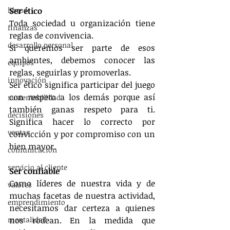
libros
Ser ético
Toda sociedad u organización tiene 
finanzas
reglas de convivencia.
desarrollo personal
Si queremos ser parte de esos 
ambientes, debemos conocer las 
equipos
reglas, seguirlas y promoverlas.
innovación
Ser ético significa participar del juego 
con respeto a los demás porque así 
sustentabilidad
también ganas respeto para ti. 
decisiones
Significa hacer lo correcto por 
ventas
convicción y por compromiso con un 
bien mayor.
comunicación
servicio al cliente
Ser confiable
Como líderes de nuestra vida y de 
valores
muchas facetas de nuestra actividad, 
emprendimiento
necesitamos dar certeza a quienes 
mentalidad
nos rodean. En la medida que 