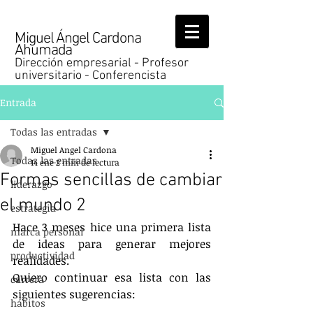
Miguel Ángel Cardona
Ahumada
Dirección empresarial - Profesor
universitario - Conferencista
Entrada
Todas las entradas
Miguel Angel Cardona
Todas las entradas
14 ene
2 min de lectura
Formas sencillas de cambiar
liderazgo
el mundo 2
estrategia
Hace 3 meses hice una primera lista 
marca personal
de ideas para generar mejores 
productividad
realidades.
Quiero continuar esa lista con las 
carrera
siguientes sugerencias:
hábitos