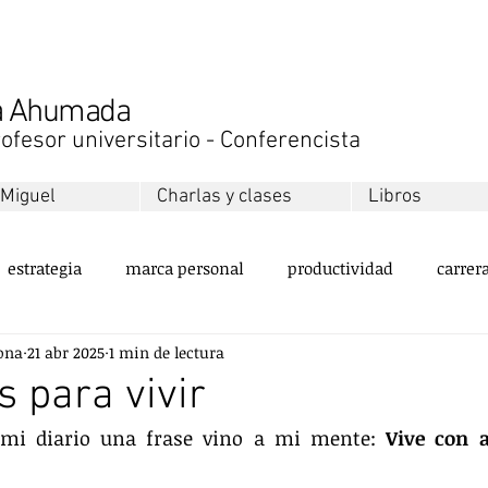
na Ahumada
ofesor universitario - Conferencista
 Miguel
Charlas y clases
Libros
estrategia
marca personal
productividad
carrer
ona
21 abr 2025
1 min de lectura
ollo personal
equipos
innovación
sustentabilida
s para vivir
mi diario una frase vino a mi mente: 
Vive con a
servicio al cliente
valores
emprendimiento
ment