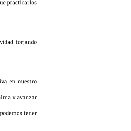
e practicarlos 
idad forjando 
va en nuestro 
lma y avanzar 
 podemos tener 