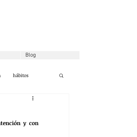
Blog
a
hábitos
d
decisiones
tención y con 
alidad