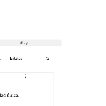
Blog
a
hábitos
d
decisiones
dad única.
alidad