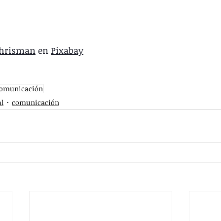
Chrisman
 en 
Pixabay
omunicación
l
comunicación