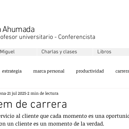
na Ahumada
ofesor universitario - Conferencista
 Miguel
Charlas y clases
Libros
estrategia
marca personal
productividad
carrer
ona
21 jul 2025
2 min de lectura
ollo personal
equipos
innovación
sustentabilida
em de carrera
ervicio al cliente que cada momento es una oportuni
servicio al cliente
valores
emprendimiento
ment
on un cliente es un momento de la verdad.