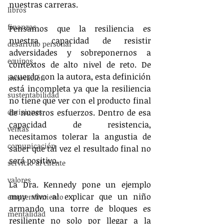
nuestras carreras. 
libros
finanzas
Pensamos que la resiliencia es 
nuestra capacidad de resistir 
desarrollo personal
adversidades y sobreponernos a 
equipos
contextos de alto nivel de reto. De 
acuerdo con la autora, esta definición 
innovación
está incompleta ya que la resiliencia 
sustentabilidad
no tiene que ver con el producto final 
decisiones
de nuestros esfuerzos. Dentro de esa 
capacidad de resistencia, 
ventas
necesitamos tolerar la angustia de 
comunicación
saber que tal vez el resultado final no 
será positivo.
servicio al cliente
valores
La Dra. Kennedy pone un ejemplo 
muy vivo al explicar que un niño 
emprendimiento
armando una torre de bloques es 
mentalidad
resiliente no solo por llegar a la 