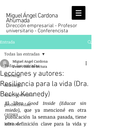
Miguel Ángel Cardona
Ahumada
Dirección empresarial - Profesor
universitario - Conferencista
Entrada
Todas las entradas
Miguel Angel Cardona
Todas las entradas
2 ene
1 min de lectura
Lecciones y autores:
liderazgo
Resiliencia para la vida (Dra.
estrategia
Becky Kennedy)
marca personal
El libro 
Good Inside (Educar sin 
productividad
miedo)
, que ya mencioné en otra 
carrera
publicación la semana pasada, tiene 
otra definición clave para la vida y 
hábitos