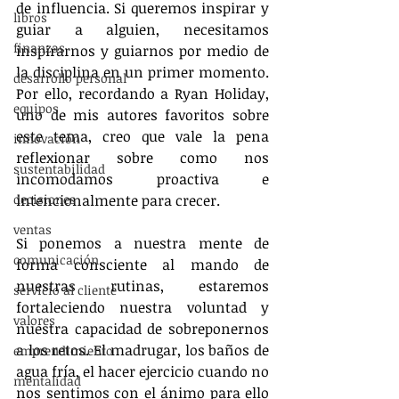
de influencia. Si queremos inspirar y 
libros
guiar a alguien, necesitamos 
finanzas
inspirarnos y guiarnos por medio de 
la disciplina en un primer momento. 
desarrollo personal
Por ello, recordando a Ryan Holiday, 
equipos
uno de mis autores favoritos sobre 
este tema, creo que vale la pena 
innovación
reflexionar sobre como nos 
sustentabilidad
incomodamos proactiva e 
decisiones
intencionalmente para crecer.
ventas
Si ponemos a nuestra mente de 
comunicación
forma consciente al mando de 
nuestras rutinas, estaremos 
servicio al cliente
fortaleciendo nuestra voluntad y 
valores
nuestra capacidad de sobreponernos 
a los retos. El madrugar, los baños de 
emprendimiento
agua fría, el hacer ejercicio cuando no 
mentalidad
nos sentimos con el ánimo para ello 