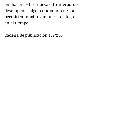
en hacer estas nuevas fronteras de 
desempeño algo cotidiano que nos 
permitirá maximizar nuestros logros 
en el tiempo.
Cadena de publicación 158/205
Imagen de 
Sasin Tipchai
 en 
Pixabay
desarrollo personal
hábitos
carrera
libros
carrera
hábitos
libros