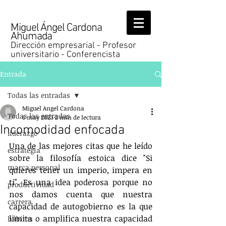
Miguel Ángel Cardona
Ahumada
Dirección empresarial - Profesor
universitario - Conferencista
Entrada
Todas las entradas
Miguel Angel Cardona
Todas las entradas
6 may 2023
2 min de lectura
Incomodidad enfocada
liderazgo
Una de las mejores citas que he leído 
estrategia
sobre la filosofía estoica dice "Si 
marca personal
quieres tener un imperio, impera en 
ti". Es una idea poderosa porque no 
productividad
nos damos cuenta que nuestra 
carrera
capacidad de autogobierno es la que 
limita o amplifica nuestra capacidad 
hábitos