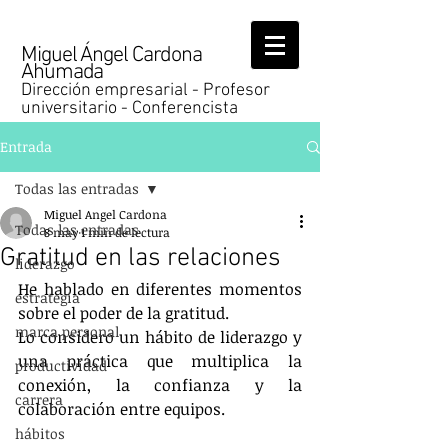
Miguel Ángel Cardona
Ahumada
Dirección empresarial - Profesor
universitario - Conferencista
Entrada
Todas las entradas
Miguel Angel Cardona
Todas las entradas
8 may
1 min de lectura
Gratitud en las relaciones
liderazgo
He hablado en diferentes momentos 
estrategia
sobre el poder de la gratitud.
marca personal
Lo considero un hábito de liderazgo y 
una práctica que multiplica la 
productividad
conexión, la confianza y la 
carrera
colaboración entre equipos.
hábitos