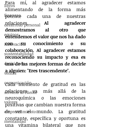
Para mí, al agradecer estamos 
libros
alimentando de la forma más 
finanzas
potente cada una de nuestras 
relaciones. 
Al agradecer 
desarrollo personal
demostramos al otro que 
equipos
entendemos el valor que nos ha dado 
con su conocimiento o su 
innovación
colaboración. Al agradecer estamos 
sustentabilidad
reconociendo su impacto y esa es 
decisiones
una de las mejores formas de decirle 
a alguien: "Eres trascendente".
ventas
comunicación
Cada momento de gratitud en las 
relaciones va más allá de la 
servicio al cliente
neuroquímica o las emociones 
valores
positivas que cambian nuestra forma 
de ver el mundo. La gratitud 
emprendimiento
constante, específica y oportuna es 
mentalidad
una vitamina bilateral que nos 