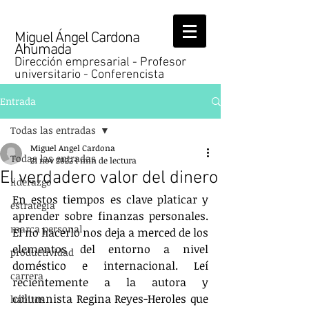
Miguel Ángel Cardona
Ahumada
Dirección empresarial - Profesor
universitario - Conferencista
Entrada
Todas las entradas
Miguel Angel Cardona
Todas las entradas
21 nov 2022
1 min de lectura
El verdadero valor del dinero
liderazgo
En estos tiempos es clave platicar y 
estrategia
aprender sobre finanzas personales. 
marca personal
El no hacerlo nos deja a merced de los 
elementos del entorno a nivel 
productividad
doméstico e internacional. Leí 
carrera
recientemente a la autora y 
columnista Regina Reyes-Heroles que 
hábitos