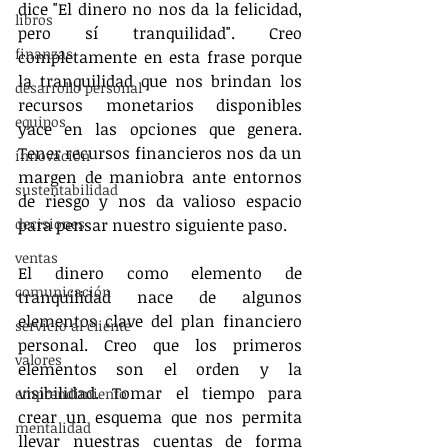
dice "El dinero no nos da la felicidad, 
libros
pero sí tranquilidad". Creo 
finanzas
completamente en esta frase porque 
la tranquilidad que nos brindan los 
desarrollo personal
recursos monetarios disponibles 
equipos
yace en las opciones que genera. 
Tener recursos financieros nos da un 
innovación
margen de maniobra ante entornos 
sustentabilidad
de riesgo y nos da valioso espacio 
decisiones
para pensar nuestro siguiente paso.
ventas
El dinero como elemento de 
comunicación
tranquilidad nace de algunos 
elementos clave del plan financiero 
servicio al cliente
personal. Creo que los primeros 
valores
elementos son el orden y la 
visibilidad. Tomar el tiempo para 
emprendimiento
crear un esquema que nos permita 
mentalidad
llevar nuestras cuentas de forma 