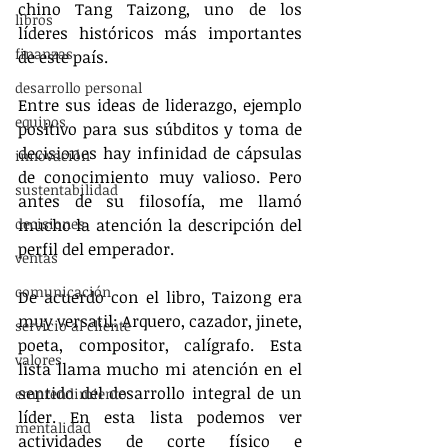
chino Tang Taizong, uno de los 
libros
líderes históricos más importantes 
finanzas
de este país.
desarrollo personal
Entre sus ideas de liderazgo, ejemplo 
equipos
positivo para sus súbditos y toma de 
decisiones hay infinidad de cápsulas 
innovación
de conocimiento muy valioso. Pero 
sustentabilidad
antes de su filosofía, me llamó 
decisiones
mucho la atención la descripción del 
perfil del emperador.
ventas
comunicación
De acuerdo con el libro, Taizong era 
muy versatil: Arquero, cazador, jinete, 
servicio al cliente
poeta, compositor, calígrafo. Esta 
valores
lista llama mucho mi atención en el 
sentido del desarrollo integral de un 
emprendimiento
líder. En esta lista podemos ver 
mentalidad
actividades de corte físico e 