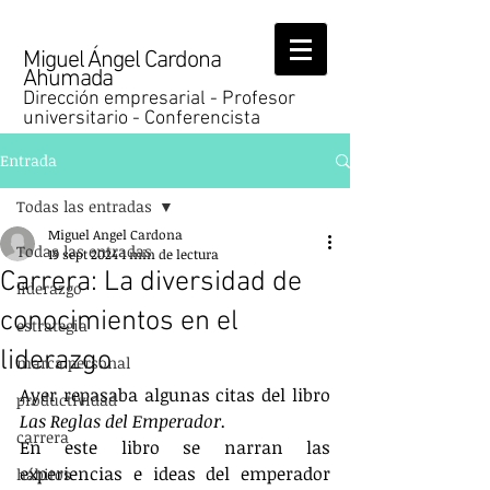
Miguel Ángel Cardona
Ahumada
Dirección empresarial - Profesor
universitario - Conferencista
Entrada
Todas las entradas
Miguel Angel Cardona
Todas las entradas
19 sept 2024
1 min de lectura
Carrera: La diversidad de
liderazgo
conocimientos en el
estrategia
liderazgo
marca personal
Ayer repasaba algunas citas del libro 
productividad
Las Reglas del Emperador.
carrera
En este libro se narran las 
experiencias e ideas del emperador 
hábitos