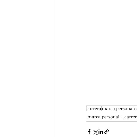
carrera
marca personal
e
marca personal
carre