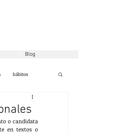
Blog
a
hábitos
d
decisiones
onales
to o candidata 
alidad
e en textos o 