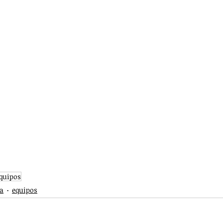
quipos
ra
equipos