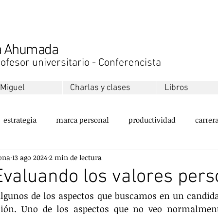
na Ahumada
ofesor universitario - Conferencista
 Miguel
Charlas y clases
Libros
estrategia
marca personal
productividad
carrer
ona
13 ago 2024
2 min de lectura
ollo personal
equipos
innovación
sustentabilida
Evaluando los valores pers
algunos de los aspectos que buscamos en un candida
servicio al cliente
valores
emprendimiento
ment
ión. Uno de los aspectos que no veo normalment