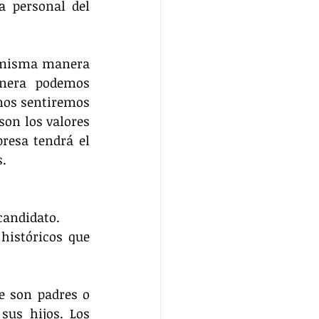
a personal del 
a misma manera 
nera podemos 
nos sentiremos 
on los valores 
resa tendrá el 
s.
candidato.
istóricos que 
 son padres o 
us hijos. Los 