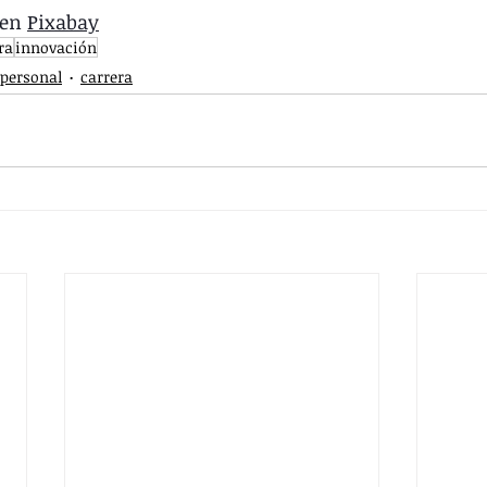
 en 
Pixabay
ra
innovación
 personal
carrera