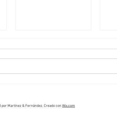
Cita del día: Minutos valiosos
Lecci
para 
empr
 por Martínez & Fernández. Creado con
Wix.com