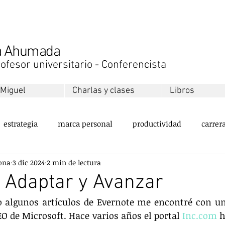
na Ahumada
ofesor universitario - Conferencista
 Miguel
Charlas y clases
Libros
estrategia
marca personal
productividad
carrer
ona
3 dic 2024
2 min de lectura
ollo personal
equipos
innovación
sustentabilida
 Adaptar y Avanzar
 algunos artículos de Evernote me encontré con una
servicio al cliente
valores
emprendimiento
ment
EO de Microsoft. Hace varios años el portal 
Inc.com
 h