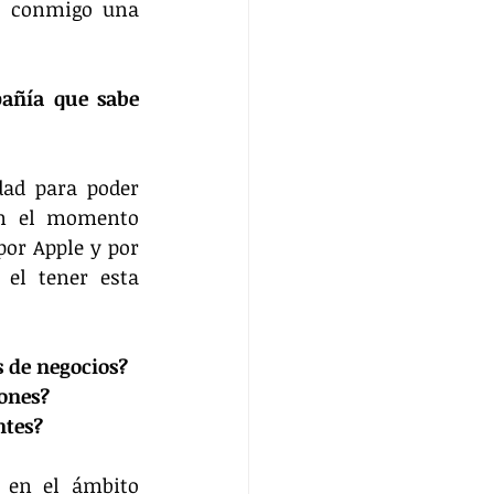
ó conmigo una 
ñía que sabe 
ad para poder 
en el momento 
or Apple y por 
el tener esta 
s de negocios?
ones?
ntes?
 en el ámbito 