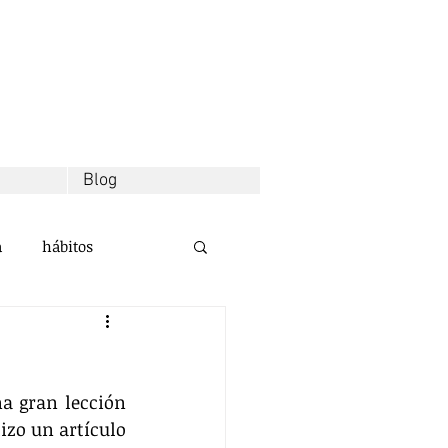
Blog
a
hábitos
d
decisiones
 gran lección 
alidad
izo un artículo 