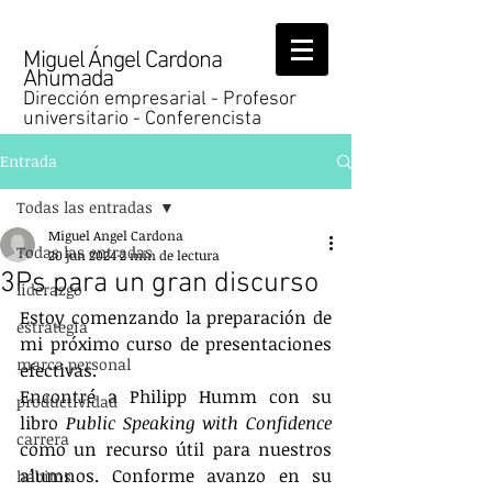
Miguel Ángel Cardona
Ahumada
Dirección empresarial - Profesor
universitario - Conferencista
Entrada
Todas las entradas
Miguel Angel Cardona
Todas las entradas
20 jun 2024
2 min de lectura
3Ps para un gran discurso
liderazgo
Estoy comenzando la preparación de 
estrategia
mi próximo curso de presentaciones 
marca personal
efectivas.
Encontré a Philipp Humm con su 
productividad
libro 
Public Speaking with Confidence
carrera
como un recurso útil para nuestros 
alumnos. Conforme avanzo en su 
hábitos