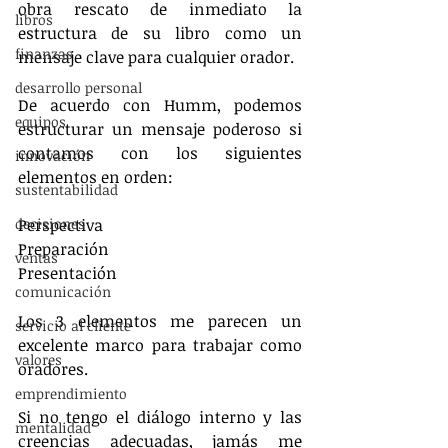
obra rescato de inmediato la 
libros
estructura de su libro como un 
finanzas
mensaje clave para cualquier orador.
desarrollo personal
De acuerdo con Humm, podemos 
equipos
estructurar un mensaje poderoso si 
contamos con los siguientes 
innovación
elementos en orden:
sustentabilidad
decisiones
Perspectiva
Preparación
ventas
Presentación
comunicación
Los 3 elementos me parecen un 
servicio al cliente
excelente marco para trabajar como 
valores
oradores.
emprendimiento
Si no tengo el diálogo interno y las 
mentalidad
creencias adecuadas, jamás me 