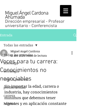
Miguel Ángel Cardona
Ahumada
Dirección empresarial - Profesor
universitario - Conferencista
Entrada
Todas las entradas
Miguel Angel Cardona
Todas las entradas
12 abr 2024
1 min de lectura
Voces para tu carrera:
liderazgo
Conocimientos no
estrategia
negociables
marca personal
Sin importar la edad, carrera o 
productividad
industria, hay conocimientos 
carrera
mínimos que debemos tener 
vigentes y en aplicación constante 
hábitos