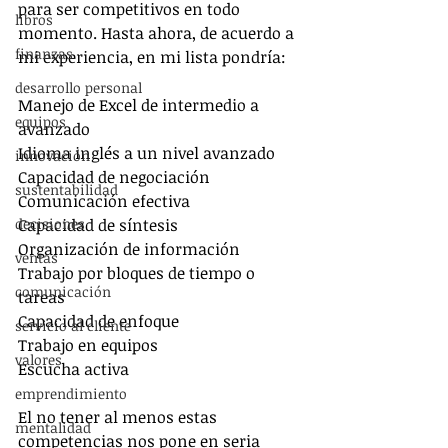
para ser competitivos en todo 
libros
momento. Hasta ahora, de acuerdo a 
finanzas
mi experiencia, en mi lista pondría:
desarrollo personal
Manejo de Excel de intermedio a 
equipos
avanzado
Idioma inglés a un nivel avanzado
innovación
Capacidad de negociación
sustentabilidad
Comunicación efectiva
decisiones
Capacidad de síntesis
Organización de información
ventas
Trabajo por bloques de tiempo o 
comunicación
tareas
Capacidad de enfoque
servicio al cliente
Trabajo en equipos
valores
Escucha activa
emprendimiento
El no tener al menos estas 
mentalidad
competencias nos pone en seria 