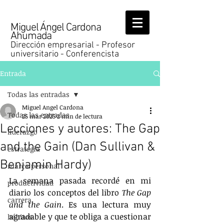
Miguel Ángel Cardona
Ahumada
Dirección empresarial - Profesor
universitario - Conferencista
Entrada
Todas las entradas
Miguel Angel Cardona
Todas las entradas
25 mar 2025
2 min de lectura
Lecciones y autores: The Gap
liderazgo
and the Gain (Dan Sullivan &
estrategia
Benjamin Hardy)
marca personal
La semana pasada recordé en mi 
productividad
diario los conceptos del libro 
The Gap 
carrera
and the Gain
. Es una lectura muy 
agradable y que te obliga a cuestionar 
hábitos