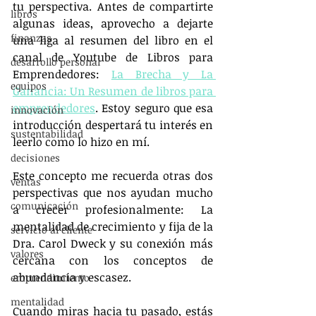
tu perspectiva. Antes de compartirte 
libros
algunas ideas, aprovecho a dejarte 
finanzas
una liga al resumen del libro en el 
canal de Youtube de Libros para 
desarrollo personal
Emprendedores: 
La Brecha y La 
equipos
Ganancia: Un Resumen de libros para 
emprendedores
. Estoy seguro que esa 
innovación
introducción despertará tu interés en 
sustentabilidad
leerlo como lo hizo en mí.
decisiones
Este concepto me recuerda otras dos 
ventas
perspectivas que nos ayudan mucho 
comunicación
a crecer profesionalmente: La 
mentalidad de crecimiento y fija de la 
servicio al cliente
Dra. Carol Dweck y su conexión más 
valores
cercana con los conceptos de 
abundancia y escasez.
emprendimiento
mentalidad
Cuando miras hacia tu pasado, estás 