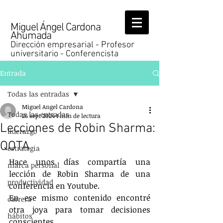
Miguel Ángel Cardona
Ahumada
Dirección empresarial - Profesor
universitario - Conferencista
Entrada
Todas las entradas
Miguel Angel Cardona
Todas las entradas
26 sept 2024
1 min de lectura
Lecciones de Robin Sharma:
liderazgo
QOTA
estrategia
Hace unos días compartía una 
marca personal
lección de Robin Sharma de una 
productividad
conferencia en Youtube.
En ese mismo contenido encontré 
carrera
otra joya para tomar decisiones 
hábitos
conscientes.