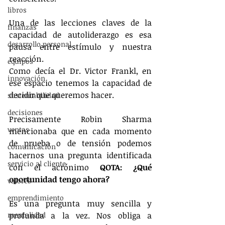
libros
Una de las lecciones claves de la 
finanzas
capacidad de autoliderazgo es esa 
desarrollo personal
pausa entre estímulo y nuestra 
reacción.
equipos
Como decía el Dr. Victor Frankl, en 
innovación
ese espacio tenemos la capacidad de 
decidir que queremos hacer.
sustentabilidad
decisiones
Precisamente Robin Sharma 
ventas
mencionaba que en cada momento 
de prueba o de tensión podemos 
comunicación
hacernos una pregunta identificada 
servicio al cliente
con el acrónimo 
QOTA: ¿Qué 
oportunidad tengo ahora?
valores
emprendimiento
Es una pregunta muy sencilla y 
mentalidad
profunda a la vez. Nos obliga a 