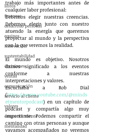
trabajo más importantes antes de 
libros
cualquier labor profesional:
finanzas
Debemos elegir nuestras creencias. 
Debemos elegir junto con nuestro 
desarrollo personal
atuendo la energía que queremos 
equipos
proyectar al mundo y la perspectiva 
con la que veremos la realidad.
innovación
sustentabilidad
El mundo es objetivo. Nosotros 
decisiones
damos significado a los eventos 
conforme a nuestras 
ventas
interpretaciones y valores.
comunicación
Escuchaba a Rob Dial 
(
https://www.youtube.com/@minds
servicio al cliente
etmentorpodcast
) en un capítulo de 
valores
podcast y compartía algo muy 
importante: Podemos compartir el 
emprendimiento
camino con otras personas y aunque 
mentalidad
vayamos acompañados no veremos 