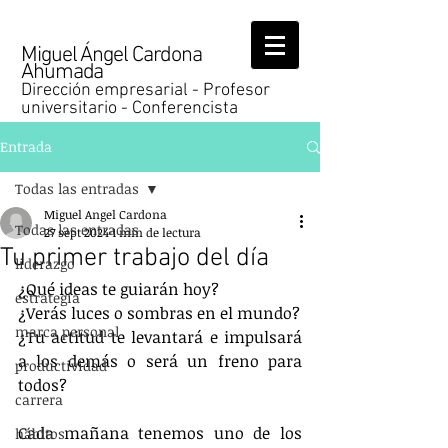
Miguel Ángel Cardona
Ahumada
Dirección empresarial - Profesor
universitario - Conferencista
Entrada
Todas las entradas
Miguel Angel Cardona
Todas las entradas
27 sept 2024
1 min de lectura
Tu primer trabajo del día
liderazgo
¿Qué ideas te guiarán hoy?
estrategia
¿Verás luces o sombras en el mundo?
marca personal
¿Tu actitud te levantará e impulsará 
a los demás o será un freno para 
productividad
todos?
carrera
Cada mañana tenemos uno de los 
hábitos