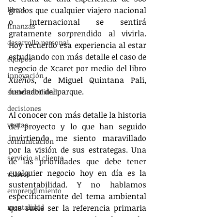
libros
grados que cualquier viajero nacional 
o internacional se sentirá 
finanzas
gratamente sorprendido al vivirla. 
desarrollo personal
Hoy recuerdo esa experiencia al estar 
estudiando con más detalle el caso de 
equipos
negocio de Xcaret por medio del libro 
innovación
Xueños
, de Miguel Quintana Pali, 
fundador del parque.
sustentabilidad
decisiones
Al conocer con más detalle la historia 
ventas
del proyecto y lo que han seguido 
invirtiendo me siento maravillado 
comunicación
por la visión de sus estrategas. Una 
servicio al cliente
de las prioridades que debe tener 
cualquier negocio hoy en día es la 
valores
sustentabilidad. Y no hablamos 
emprendimiento
específicamente del tema ambiental 
mentalidad
que suele ser la referencia primaria 