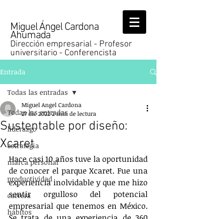
Miguel Ángel Cardona
Ahumada
Dirección empresarial - Profesor
universitario - Conferencista
Entrada
Todas las entradas
Miguel Angel Cardona
Todas las entradas
27 dic 2022
2 min de lectura
Sustentable por diseño:
liderazgo
Xcaret
estrategia
Hace casi 10 años tuve la oportunidad 
marca personal
de conocer el parque Xcaret. Fue una 
productividad
experiencia inolvidable y que me hizo 
sentir orgulloso del potencial 
carrera
empresarial que tenemos en México. 
hábitos
Se trata de una experiencia de 360 