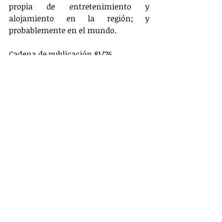
propia de entretenimiento y 
alojamiento en la región; y 
probablemente en el mundo.   
Cadena de publicación 81/76
Image by 
Michelle Raponi
 from 
Pixabay
libros
estrategia
innovación
sustentabilidad
estrategia
innovación
sustentabilidad