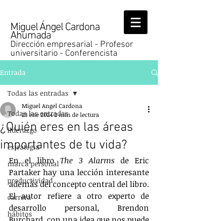
Miguel Ángel Cardona
Ahumada
Dirección empresarial - Profesor
universitario - Conferencista
Entrada
Todas las entradas
Miguel Angel Cardona
Todas las entradas
23 ene 2024
2 min de lectura
¿Quién eres en las áreas
liderazgo
importantes de tu vida?
estrategia
En el libro 
The 3 Alarms
 de Eric 
marca personal
Partaker hay una lección interesante 
productividad
además del concepto central del libro. 
El autor refiere a otro experto de 
carrera
desarrollo personal, Brendon 
hábitos
Burchard, con una idea que nos puede 