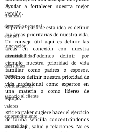
libros
ayudar a fortalecer nuestra mejor 
versión.
finanzas
desarrollo personal
El primer paso de esta idea es definir 
las áreas prioritarias de nuestra vida. 
equipos
Un consejo útil aquí es definir las 
innovación
áreas en conexión con nuestra 
identidad. Podemos definir por 
sustentabilidad
ejemplo nuestra prioridad de vida 
decisiones
familiar como padres o esposos. 
ventas
Podemos definir nuestra prioridad de 
vida profesional como expertos en 
comunicación
una materia o como líderes de 
servicio al cliente
equipo.
valores
Eric Partaker sugiere hacer el ejercicio 
emprendimiento
de forma sencilla concentrándonos 
mentalidad
en trabajo, salud y relaciones. No es 