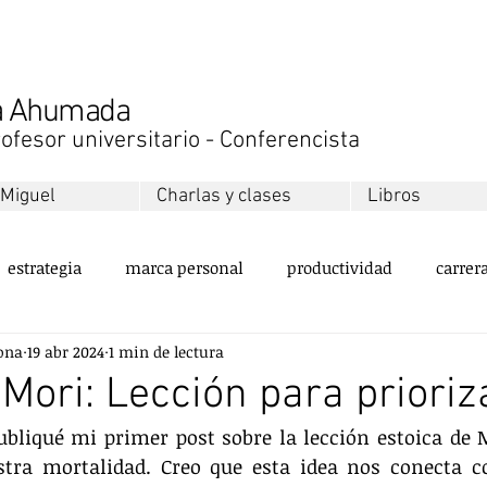
na Ahumada
ofesor universitario - Conferencista
 Miguel
Charlas y clases
Libros
estrategia
marca personal
productividad
carrer
ona
19 abr 2024
1 min de lectura
ollo personal
equipos
innovación
sustentabilida
ori: Lección para prioriz
ubliqué mi primer post sobre la lección estoica de
servicio al cliente
valores
emprendimiento
ment
tra mortalidad. Creo que esta idea nos conecta co