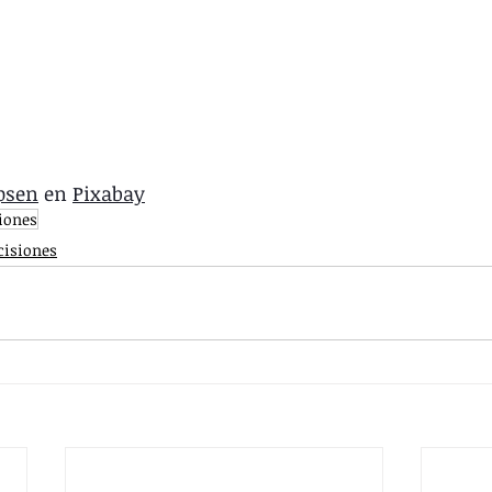
psen
 en 
Pixabay
iones
cisiones