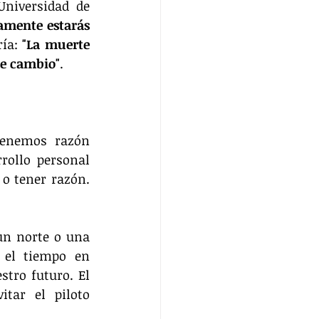
niversidad de 
amente estarás 
ía: 
"La muerte 
de cambio"
.
enemos razón 
ollo personal 
o tener razón. 
un norte o una 
el tiempo en 
tro futuro. El 
ar el piloto 