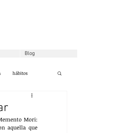
Blog
a
hábitos
d
decisiones
ar
 Memento Mori: 
alidad
n aquella que 