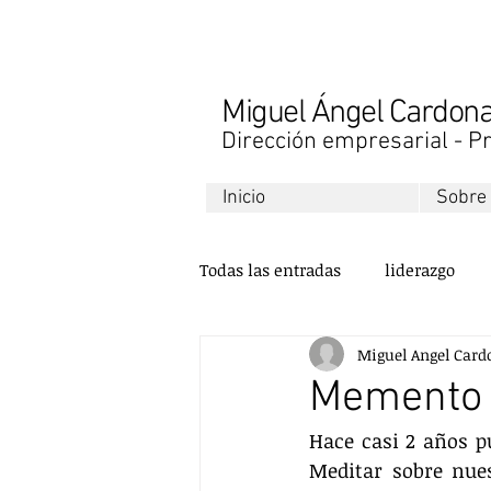
Miguel Ángel Cardo
Dirección empresarial - Pr
Inicio
Sobre
Todas las entradas
liderazgo
Miguel Angel Card
libros
finanzas
desarr
Memento M
Hace casi 2 años p
ventas
comunicación
Meditar sobre nues