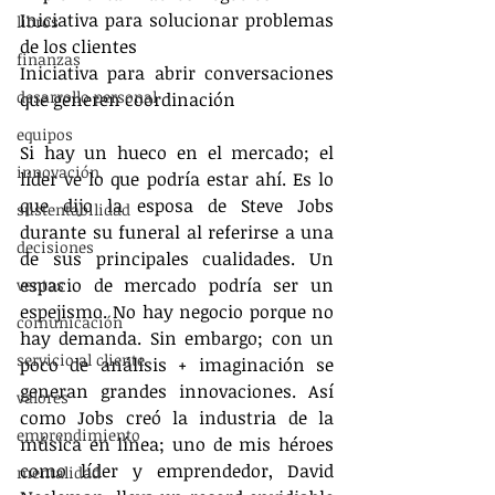
Iniciativa para solucionar problemas 
libros
de los clientes
finanzas
Iniciativa para abrir conversaciones 
desarrollo personal
que generen coordinación
equipos
Si hay un hueco en el mercado; el 
innovación
líder ve lo que podría estar ahí. Es lo 
que dijo la esposa de Steve Jobs 
sustentabilidad
durante su funeral al referirse a una 
decisiones
de sus principales cualidades. Un 
espacio de mercado podría ser un 
ventas
espejismo. No hay negocio porque no 
comunicación
hay demanda. Sin embargo; con un 
servicio al cliente
poco de análisis + imaginación se 
generan grandes innovaciones. Así 
valores
como Jobs creó la industria de la 
emprendimiento
música en línea; uno de mis héroes 
como líder y emprendedor, David 
mentalidad