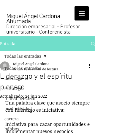
Miguel Ángel Cardona
Ahumada
Dirección empresarial - Profesor
universitario - Conferencista
Entrada
Todas las entradas
Miguel Angel Cardona
Todas las entradas
22 jun 2022
1 min de lectura
Liderazgo y el espíritu
liderazgo
pionero
estrategia
Actualizado:
24 jun 2022
marca personal
Una palabra clave que asocio siempre 
productividad
con liderazgo es iniciativa: 
carrera
Iniciativa para cazar oportunidades e 
hábitos
implementar nuevos negocios