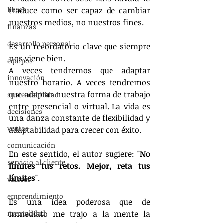
libros
traduce como ser capaz de cambiar 
nuestros medios, no nuestros fines.
finanzas
desarrollo personal
Es un recordatorio clave que siempre 
nos viene bien.
equipos
A veces tendremos que adaptar 
innovación
nuestro horario. A veces tendremos 
que adaptar nuestra forma de trabajo 
sustentabilidad
entre presencial o virtual. La vida es 
decisiones
una danza constante de flexibilidad y 
ventas
adaptabilidad para crecer con éxito.
comunicación
En este sentido, el autor sugiere: 
"No 
servicio al cliente
limites tus retos. Mejor, reta tus 
límites"
.
valores
emprendimiento
Es una idea poderosa que de 
mentalidad
inmediato me trajo a la mente la 