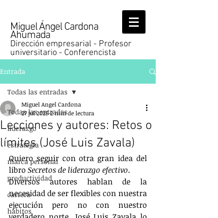
Miguel Ángel Cardona
Ahumada
Dirección empresarial - Profesor
universitario - Conferencista
Entrada
Todas las entradas
Miguel Angel Cardona
Todas las entradas
27 jul 2025
2 min de lectura
Lecciones y autores: Retos o
liderazgo
límites (José Luis Zavala)
estrategia
Quiero seguir con otra gran idea del 
marca personal
libro 
Secretos de liderazgo efectivo
.
productividad
Diversos autores hablan de la 
necesidad de ser flexibles con nuestra 
carrera
ejecución pero no con nuestro 
hábitos
verdadero norte. José Luis Zavala lo 