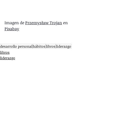
Imagen de 
Przemysław Trojan
 en 
Pixabay
desarrollo personal
hábitos
libros
liderazgo
libros
liderazgo
hábitos
Entradas recientes
Ver todo