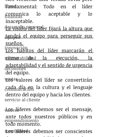
libros
fundamental: Todo en el líder 
comunica lo aceptable y lo 
finanzas
inaceptable.
desarrollo personal
La visión del líder fijará la altura que 
tendrá el equipo para perseguir sus 
equipos
sueños.
innovación
Los hábitos del líder marcarán el 
ritmo de la ejecución, la 
sustentabilidad
adaptabilidad y el sentido de urgencia
decisiones
del equipo.
ventas
Los valores del líder se convertirán 
cada día en la cultura y el lenguaje 
comunicación
dentro del equipo y hacia los clientes.
servicio al cliente
Los líderes debemos ser el mensaje, 
valores
ante todos nuestros públicos y en 
emprendimiento
todo momento.
mentalidad
Los líderes debemos ser conscientes 