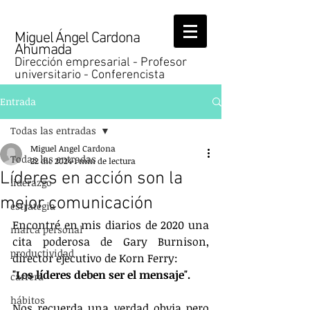
Miguel Ángel Cardona
Ahumada
Dirección empresarial - Profesor
universitario - Conferencista
Entrada
Todas las entradas
Miguel Angel Cardona
Todas las entradas
22 dic 2024
1 min de lectura
Líderes en acción son la
liderazgo
mejor comunicación
estrategia
Encontré en mis diarios de 2020 una 
marca personal
cita poderosa de Gary Burnison, 
productividad
director ejecutivo de Korn Ferry:
"Los líderes deben ser el mensaje".
carrera
hábitos
Nos recuerda una verdad obvia pero 