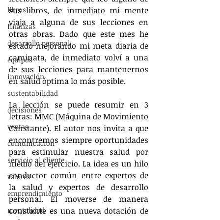
libros
sus libros, de inmediato mi mente 
viaja a alguna de sus lecciones en 
finanzas
otras obras. Dado que este mes he 
desarrollo personal
estado mejorando mi meta diaria de 
caminata, de inmediato volví a una 
equipos
de sus lecciones para mantenernos 
innovación
en salud óptima lo más posible.
sustentabilidad
La lección se puede resumir en 3 
decisiones
letras: MMC (Máquina de Movimiento 
ventas
Constante). El autor nos invita a que 
encontremos siempre oportunidades 
comunicación
para estimular nuestra salud por 
servicio al cliente
medio del ejercicio. La idea es un hilo 
conductor común entre expertos de 
valores
la salud y expertos de desarrollo 
emprendimiento
personal. El moverse de manera 
mentalidad
constante es una nueva dotación de 