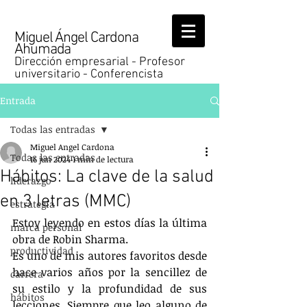
Miguel Ángel Cardona
Ahumada
Dirección empresarial - Profesor
universitario - Conferencista
Entrada
Todas las entradas
Miguel Angel Cardona
Todas las entradas
16 jun 2024
1 min de lectura
Hábitos: La clave de la salud
liderazgo
en 3 letras (MMC)
estrategia
Estoy leyendo en estos días la última 
marca personal
obra de Robin Sharma.
productividad
Es uno de mis autores favoritos desde 
hace varios años por la sencillez de 
carrera
su estilo y la profundidad de sus 
hábitos
lecciones. Siempre que leo alguno de 