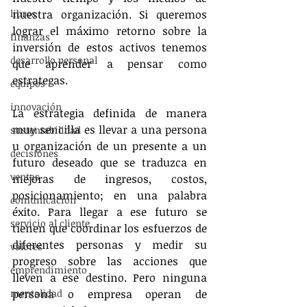
libros
nuestra organización. Si queremos 
lograr el máximo retorno sobre la 
finanzas
inversión de estos activos tenemos 
desarrollo personal
que aprender a pensar como 
estrategas. 
equipos
innovación
La estrategia definida de manera 
muy sencilla es llevar a una persona 
sustentabilidad
u organización de un presente a un 
decisiones
futuro deseado que se traduzca en 
ventas
mejoras de ingresos, costos, 
posicionamiento; en una palabra 
comunicación
éxito. Para llegar a ese futuro se 
servicio al cliente
tienen que coordinar los esfuerzos de 
diferentes personas y medir su 
valores
progreso sobre las acciones que 
emprendimiento
lleven a ese destino. Pero ninguna 
mentalidad
persona o empresa operan de 