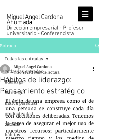
Miguel Ángel Cardona
Ahumada
Dirección empresarial - Profesor
universitario - Conferencista
Entrada
Todas las entradas
Miguel Angel Cardona
Todas las entradas
4 feb 2023
2 min de lectura
Hábitos de liderazgo:
liderazgo
Pensamiento estratégico
estrategia
El éxito de una empresa como el de 
marca personal
una persona se construye cada día 
productividad
con decisiones deliberadas. Tenemos 
la tarea de asegurar el mejor uso de 
carrera
nuestros recursos; particularmente 
hábitos
nuestro tiempo y los medios de 