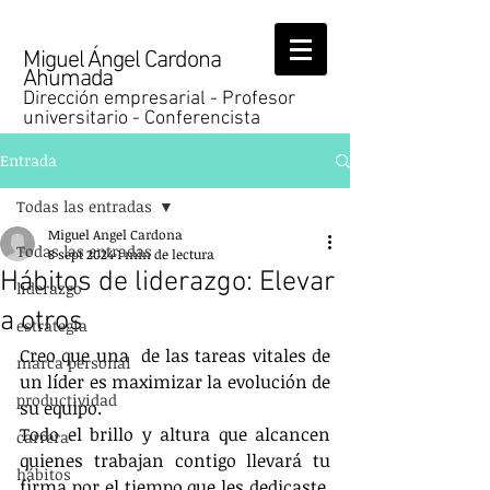
Miguel Ángel Cardona
Ahumada
Dirección empresarial - Profesor
universitario - Conferencista
Entrada
Todas las entradas
Miguel Angel Cardona
Todas las entradas
8 sept 2024
1 min de lectura
Hábitos de liderazgo: Elevar
liderazgo
a otros
estrategia
Creo que una  de las tareas vitales de 
marca personal
un líder es maximizar la evolución de 
productividad
su equipo.
Todo el brillo y altura que alcancen 
carrera
quienes trabajan contigo llevará tu 
hábitos
firma por el tiempo que les dedicaste, 