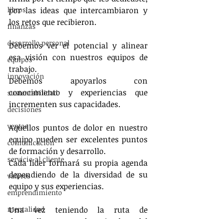
libros
por las ideas que intercambiaron y 
los retos que recibieron.
finanzas
desarrollo personal
Debemos ver el potencial y alinear 
esa visión con nuestros equipos de 
equipos
trabajo.
innovación
Debemos apoyarlos con 
conocimiento y experiencias que 
sustentabilidad
incrementen sus capacidades.
decisiones
ventas
Aquellos puntos de dolor en nuestro 
equipo pueden ser excelentes puntos 
comunicación
de formación y desarrollo.
servicio al cliente
Cada líder formará su propia agenda 
dependiendo de la diversidad de su 
valores
equipo y sus experiencias.
emprendimiento
mentalidad
Una vez teniendo la ruta de 