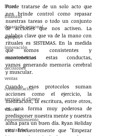
libros
Puede tratarse de un solo acto que 
nos brinde control como repasar 
finanzas
nuestras tareas o todo un conjunto 
desarrollo personal
de acciones que nos activen. La 
palabra clave que va de la mano con 
equipos
rituales es SISTEMAS. En la medida 
innovación
que somos consistentes y 
mantenemos estas conductas, 
sustentabilidad
vamos generando memoria cerebral 
decisiones
y muscular.
ventas
Cuando esos protocolos suman 
comunicación
acciones como el ejercicio, la 
servicio al cliente
meditación, la escritura, entre otros, 
es una forma muy poderosa de 
valores
predisponer nuestra mente y nuestra 
emprendimiento
alma para un buen día. Ryan Holiday 
mentalidad
cita frecuentemente que "Empezar 