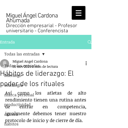
Miguel Ángel Cardona
Ahumada
Dirección empresarial - Profesor
universitario - Conferencista
Entrada
Todas las entradas
Miguel Angel Cardona
Todas las entradas
30 nov 2024
2 min de lectura
Hábitos de liderazgo: El
liderazgo
poder de los rituales
estrategia
Así como los atletas de alto 
marca personal
rendimiento tienen una rutina antes 
productividad
de entrar en competencia, 
igualmente debemos tener nuestro 
carrera
protocolo de inicio y de cierre de día.
hábitos