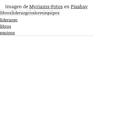
Imagen de 
Myriams-Fotos
 en 
Pixabay
libros
liderazgo
valores
equipos
liderazgo
libros
equipos
Entradas recientes
Ver todo