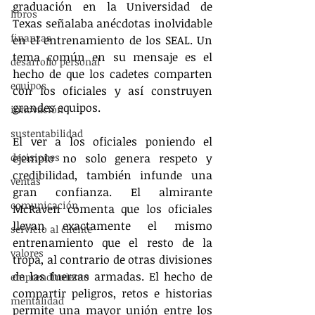
graduación en la Universidad de 
libros
Texas señalaba anécdotas inolvidable 
finanzas
en el entrenamiento de los SEAL. Un 
tema común en su mensaje es el 
desarrollo personal
hecho de que los cadetes comparten 
equipos
con los oficiales y así construyen 
grandes equipos.
innovación
sustentabilidad
El ver a los oficiales poniendo el 
decisiones
ejemplo no solo genera respeto y 
credibilidad, también infunde una 
ventas
gran confianza. El almirante 
comunicación
McRaven comenta que los oficiales 
llevan exactamente el mismo 
servicio al cliente
entrenamiento que el resto de la 
valores
tropa, al contrario de otras divisiones 
de las fuerzas armadas. El hecho de 
emprendimiento
compartir peligros, retos e historias 
mentalidad
permite una mayor unión entre los 