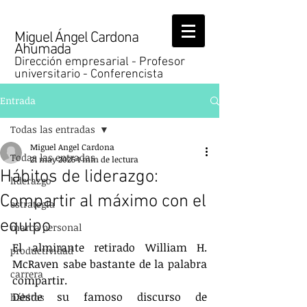
Miguel Ángel Cardona
Ahumada
Dirección empresarial - Profesor
universitario - Conferencista
Entrada
Todas las entradas
Miguel Angel Cardona
Todas las entradas
21 may 2025
1 min de lectura
Hábitos de liderazgo:
liderazgo
Compartir al máximo con el
estrategia
equipo
marca personal
El almirante retirado William H. 
productividad
McRaven sabe bastante de la palabra 
carrera
compartir.
Desde su famoso discurso de 
hábitos