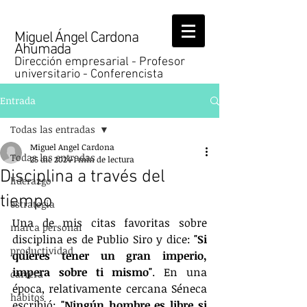
Miguel Ángel Cardona
Ahumada
Dirección empresarial - Profesor
universitario - Conferencista
Entrada
Todas las entradas
Miguel Angel Cardona
Todas las entradas
25 dic 2024
1 min de lectura
Disciplina a través del
liderazgo
tiempo
estrategia
Una de mis citas favoritas sobre 
marca personal
disciplina es de Publio Siro y dice: 
"Si 
productividad
quieres tener un gran imperio, 
impera sobre ti mismo"
. En una 
carrera
época, relativamente cercana Séneca 
hábitos
escribió: 
"Ningún hombre es libre si 