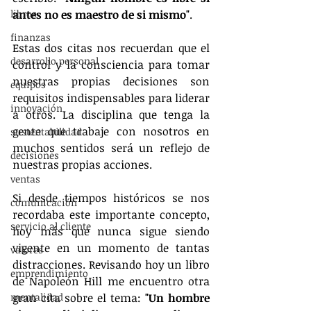
libros
antes no es maestro de si mismo"
.
finanzas
Estas dos citas nos recuerdan que el 
desarrollo personal
control y la consciencia para tomar 
nuestras propias decisiones son 
equipos
requisitos indispensables para liderar 
innovación
a otros. La disciplina que tenga la 
gente que trabaje con nosotros en 
sustentabilidad
muchos sentidos será un reflejo de 
decisiones
nuestras propias acciones.
ventas
Si desde tiempos históricos se nos 
comunicación
recordaba este importante concepto, 
servicio al cliente
hoy más que nunca sigue siendo 
vigente en un momento de tantas 
valores
distracciones. Revisando hoy un libro 
emprendimiento
de Napoleón Hill me encuentro otra 
mentalidad
gran cita sobre el tema: 
"Un hombre 