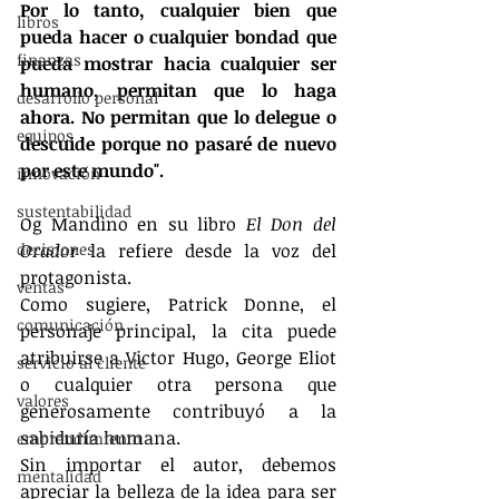
Por lo tanto, cualquier bien que 
libros
pueda hacer o cualquier bondad que 
finanzas
pueda mostrar hacia cualquier ser 
humano, permitan que lo haga 
desarrollo personal
ahora. No permitan que lo delegue o 
equipos
descuide porque no pasaré de nuevo 
por este mundo".
innovación
sustentabilidad
Og Mandino en su libro 
El Don del 
decisiones
Orador
 la refiere desde la voz del 
protagonista.
ventas
Como sugiere, Patrick Donne, el 
comunicación
personaje principal, la cita puede 
atribuirse a Victor Hugo, George Eliot 
servicio al cliente
o cualquier otra persona que 
valores
generosamente contribuyó a la 
sabiduría humana.
emprendimiento
Sin importar el autor, debemos 
mentalidad
apreciar la belleza de la idea para ser 