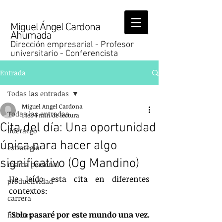
Miguel Ángel Cardona
Ahumada
Dirección empresarial - Profesor
universitario - Conferencista
Entrada
Todas las entradas
Miguel Angel Cardona
Todas las entradas
1 feb
1 min de lectura
Cita del día: Una oportunidad
liderazgo
única para hacer algo
estrategia
significativo (Og Mandino)
marca personal
He leído esta cita en diferentes 
productividad
contextos:
carrera
"Solo pasaré por este mundo una vez. 
hábitos