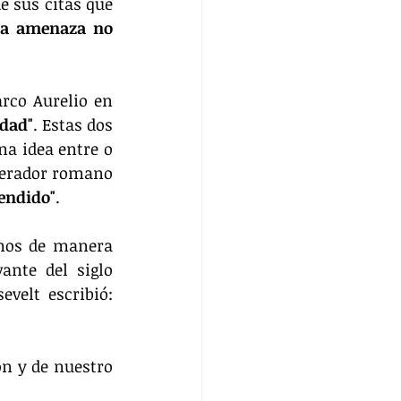
 sus citas que 
a amenaza no 
Sus palabras me recuerdan a una de las reflexiones del emperador Marco Aurelio en 
ldad"
. Estas dos 
a idea entre o 
erador romano 
fendido"
.
mos de manera 
nte del siglo 
pasado. Eleanor Roosevelt, esposa del ex presidente Franklin D. Roosevelt escribió: 
n y de nuestro 