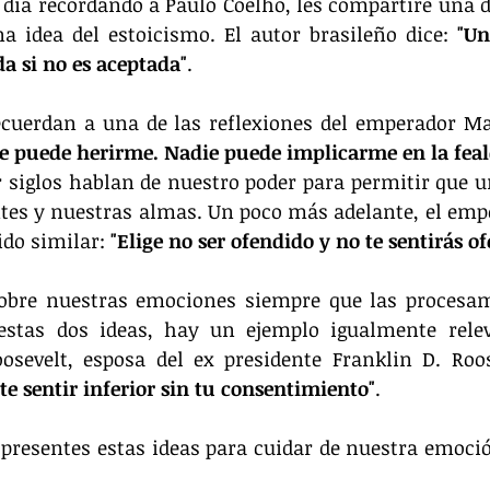
día recordando a Paulo Coelho, les compartiré una de
 idea del estoicismo. El autor brasileño dice: 
"Un
a si no es aceptada"
.
e puede herirme. Nadie puede implicarme en la fea
 siglos hablan de nuestro poder para permitir que un
tes y nuestras almas. Un poco más adelante, el emp
ido similar:
 "Elige no ser ofendido y no te sentirás o
obre nuestras emociones siempre que las procesa
estas dos ideas, hay un ejemplo igualmente releva
e sentir inferior sin tu consentimiento"
.
resentes estas ideas para cuidar de nuestra emoció