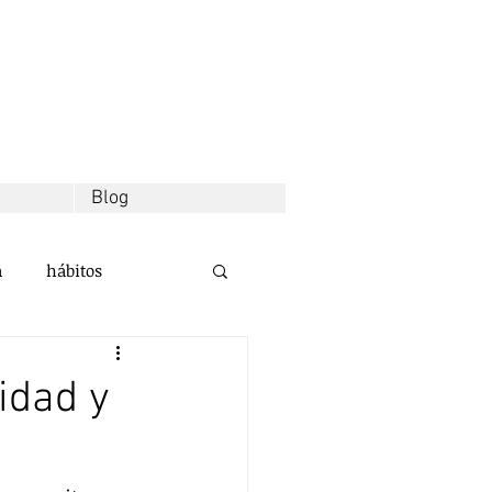
Blog
a
hábitos
d
decisiones
lidad y
alidad