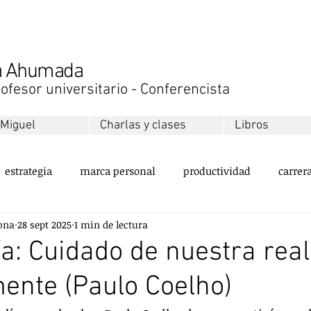
na Ahumada
ofesor universitario - Conferencista
 Miguel
Charlas y clases
Libros
estrategia
marca personal
productividad
carrer
ona
28 sept 2025
1 min de lectura
ollo personal
equipos
innovación
sustentabilida
día: Cuidado de nuestra rea
ente (Paulo Coelho)
servicio al cliente
valores
emprendimiento
ment