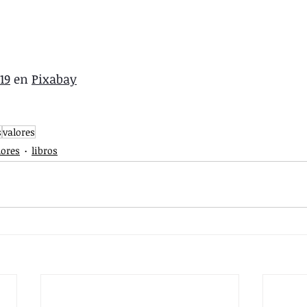
19
 en 
Pixabay
s
valores
lores
libros